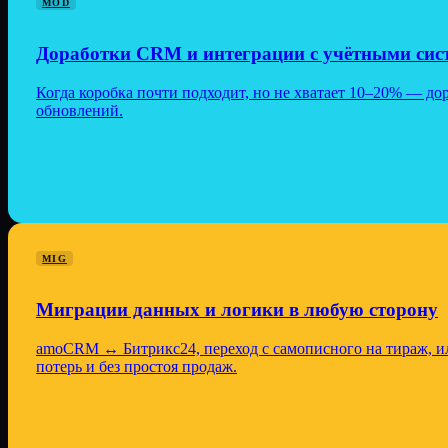
MOD
Доработки CRM и интеграции с учётными сис
Когда коробка почти подходит, но не хватает 10–20% — до
обновлений.
MIG
Миграции данных и логики в любую сторону
amoCRM ↔ Битрикс24, переход с самописного на тираж, ил
потерь и без простоя продаж.