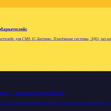
Маркетплейс
тплейс для CMS 1С-Битрикс. Платёжные системы, ЭДО, чат-инт
блако — поможем разобраться
24, поможем выбрать тариф под ваши процессы и команду, и под