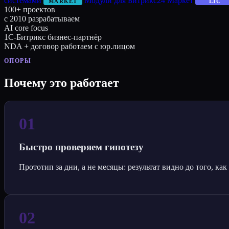
системами
Модули для Битрикс24 Маркет
MARKET
LIC
100+
проектов
с 2010
разрабатываем
AI
core focus
1С-Битрикс
бизнес-партнёр
NDA + договор
работаем с юр.лицом
ОПОРЫ
Почему это работает
01
Быстро проверяем гипотезу
Прототип за дни, а не месяцы: результат видно до того, ка
02