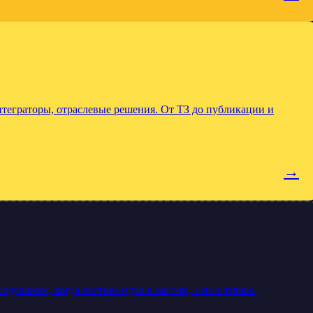
еграторы, отраслевые решения. От ТЗ до публикации и
→
скажем, когда честнее идти в кастом, а не в тираж.