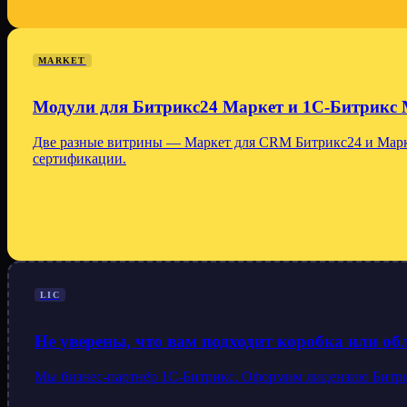
MARKET
Модули для Битрикс24 Маркет и 1С-Битрикс 
Две разные витрины — Маркет для CRM Битрикс24 и Марке
сертификации.
LIC
Не уверены, что вам подходит коробка или о
Мы бизнес-партнёр 1С-Битрикс. Оформим лицензию Битрикс