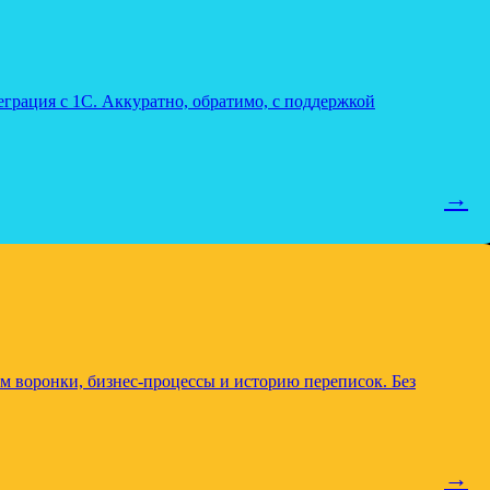
грация с 1С. Аккуратно, обратимо, с поддержкой
→
м воронки, бизнес-процессы и историю переписок. Без
→