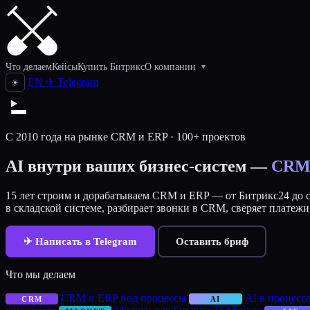
Что делаем
Кейсы
Купить Битрикс
О компании
▾
EN
✈
Telegram
☀
С 2010 года на рынке CRM и ERP · 100+ проектов
AI внутри ваших бизнес-систем —
CRM,
15 лет строим и дорабатываем CRM и ERP — от Битрикс24 до си
в складской системе, разбирает звонки в CRM, сверяет платежи
✈ Написать в Telegram
Оставить бриф
Что мы делаем
CRM и ERP под процессы
AI в процесс
CRM
AI