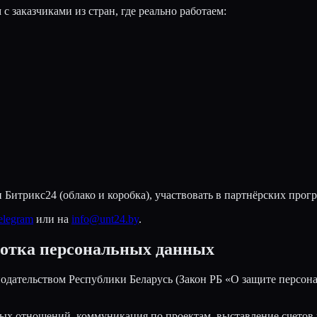
заказчиками из стран, где реально работаем:
 Битрикс24 (облако и коробка), участвовать в партнёрских прог
elegram
или на
info@unt24.by
.
ботка персональных данных
одательством Республики Беларусь (Закон РБ «О защите персон
рных отношений, коммуникация по проектам, выставление счето