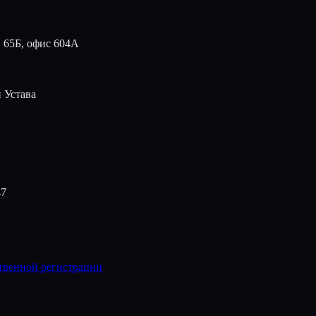
. 65Б, офис 604А
 Устава
47
ственной регистрации