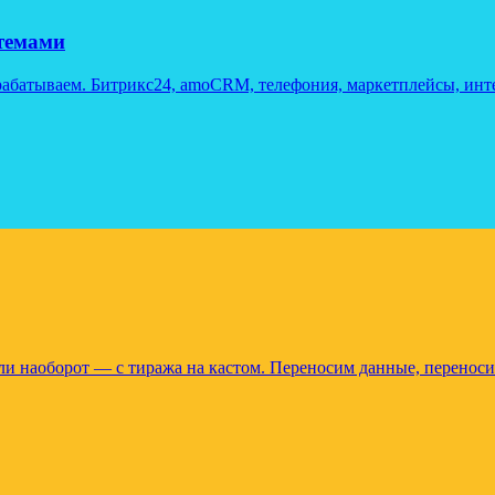
темами
рабатываем. Битрикс24, amoCRM, телефония, маркетплейсы, инте
и наоборот — с тиража на кастом. Переносим данные, переноси