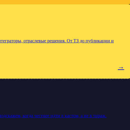
еграторы, отраслевые решения. От ТЗ до публикации и
→
скажем, когда честнее идти в кастом, а не в тираж.