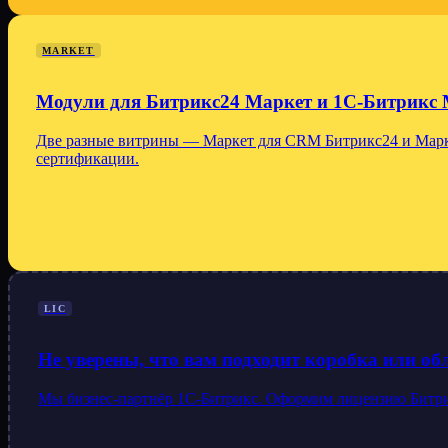
MARKET
Модули для Битрикс24 Маркет и 1С-Битрикс 
Две разные витрины — Маркет для CRM Битрикс24 и Марке
сертификации.
LIC
Не уверены, что вам подходит коробка или о
Мы бизнес-партнёр 1С-Битрикс. Оформим лицензию Битрикс