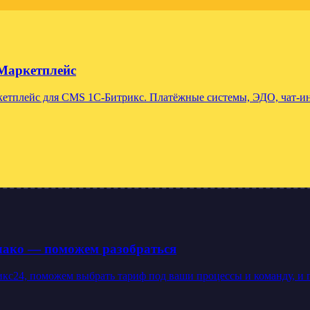
Маркетплейс
тплейс для CMS 1С-Битрикс. Платёжные системы, ЭДО, чат-инт
блако — поможем разобраться
24, поможем выбрать тариф под ваши процессы и команду, и под