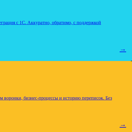
грация с 1С. Аккуратно, обратимо, с поддержкой
→
м воронки, бизнес-процессы и историю переписок. Без
→