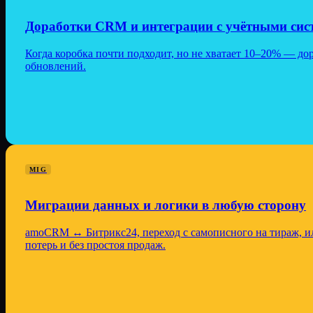
Доработки CRM и интеграции с учётными сис
Когда коробка почти подходит, но не хватает 10–20% — до
обновлений.
MIG
Миграции данных и логики в любую сторону
amoCRM ↔ Битрикс24, переход с самописного на тираж, ил
потерь и без простоя продаж.