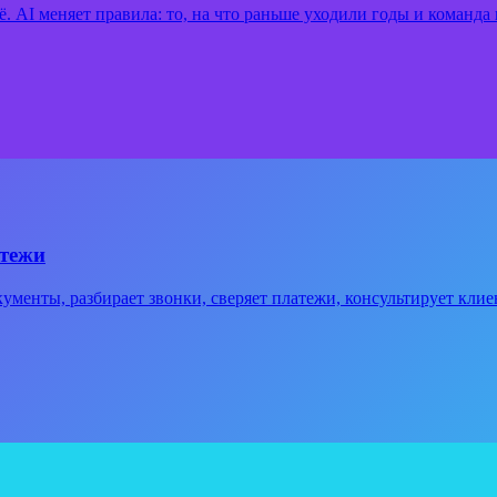
 AI меняет правила: то, на что раньше уходили годы и команда и
атежи
кументы, разбирает звонки, сверяет платежи, консультирует клиен