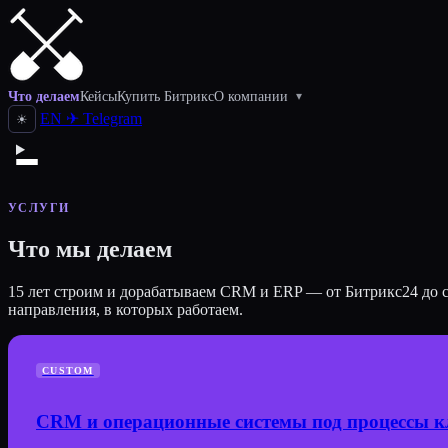
Что делаем
Кейсы
Купить Битрикс
О компании
▾
EN
✈
Telegram
☀
УСЛУГИ
Что мы делаем
15 лет строим и дорабатываем CRM и ERP — от Битрикс24 до сис
направления, в которых работаем.
CUSTOM
CRM и операционные системы под процессы к