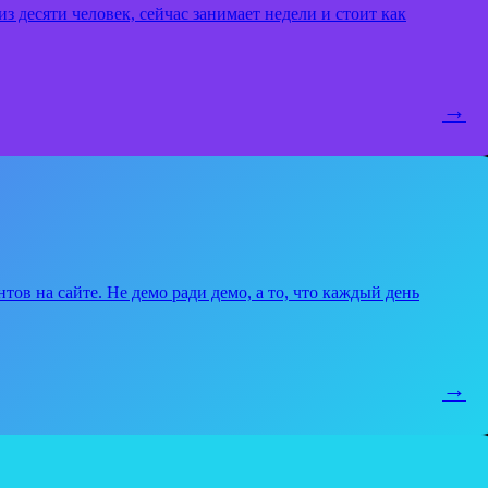
з десяти человек, сейчас занимает недели и стоит как
→
тов на сайте. Не демо ради демо, а то, что каждый день
→