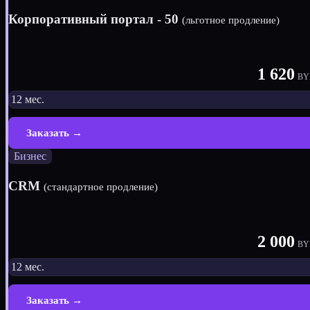
Корпоративный портал - 50
(льготное продление)
1 620
BY
12 мес.
Заказать →
Бизнес
CRM
(стандартное продление)
2 000
BY
12 мес.
Заказать →