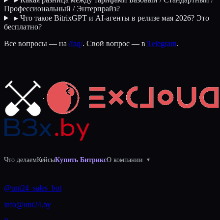
Профессиональный / Энтерпрайз?
▸
Что такое BitrixGPT и AI-агенты в релизе мая 2026? Это
бесплатно?
Все вопросы — на
/faq/
. Свой вопрос — в
Telegram
.
·
Что делаем
Кейсы
Купить Битрикс
О компании
▾
@unt24_sales_bot
info@unt24.by