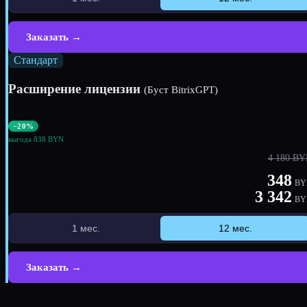
Заказать →
Стандарт
Расширение лицензии
(Буст BitrixGPT)
−20%
выгода 838 BYN
4 180 B
348
BY
3 342
BY
1 мес.
12 мес.
Заказать →